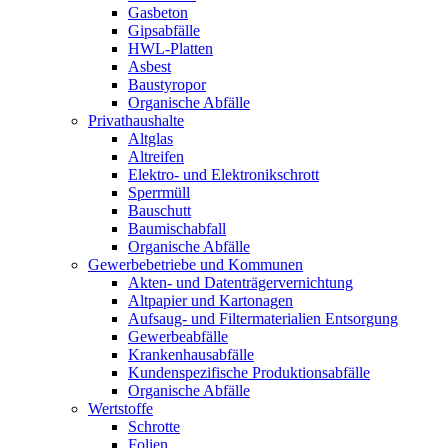
Gasbeton
Gipsabfälle
HWL-Platten
Asbest
Baustyropor
Organische Abfälle
Privathaushalte
Altglas
Altreifen
Elektro- und Elektronikschrott
Sperrmüll
Bauschutt
Baumischabfall
Organische Abfälle
Gewerbebetriebe und Kommunen
Akten- und Datenträgervernichtung
Altpapier und Kartonagen
Aufsaug- und Filtermaterialien Entsorgung
Gewerbeabfälle
Krankenhausabfälle
Kundenspezifische Produktionsabfälle
Organische Abfälle
Wertstoffe
Schrotte
Folien