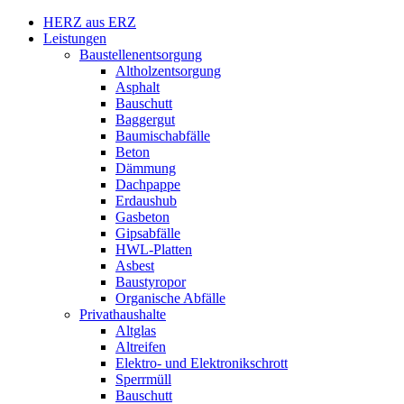
HERZ aus ERZ
Leistungen
Baustellenentsorgung
Altholzentsorgung
Asphalt
Bauschutt
Baggergut
Baumischabfälle
Beton
Dämmung
Dachpappe
Erdaushub
Gasbeton
Gipsabfälle
HWL-Platten
Asbest
Baustyropor
Organische Abfälle
Privathaushalte
Altglas
Altreifen
Elektro- und Elektronikschrott
Sperrmüll
Bauschutt