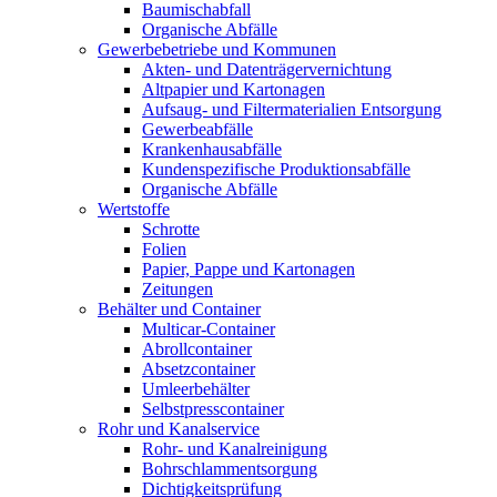
Baumischabfall
Organische Abfälle
Gewerbebetriebe und Kommunen
Akten- und Datenträgervernichtung
Altpapier und Kartonagen
Aufsaug- und Filtermaterialien Entsorgung
Gewerbeabfälle
Krankenhausabfälle
Kundenspezifische Produktionsabfälle
Organische Abfälle
Wertstoffe
Schrotte
Folien
Papier, Pappe und Kartonagen
Zeitungen
Behälter und Container
Multicar-Container
Abrollcontainer
Absetzcontainer
Umleerbehälter
Selbstpresscontainer
Rohr und Kanalservice
Rohr- und Kanalreinigung
Bohrschlammentsorgung
Dichtigkeitsprüfung