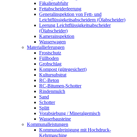
Fäkalienabfuhr
Fettabscheiderleerung
Generalinspektion von Fett- und
Leichtflüssigkeitsabscheidern (Ölabscheider)
Leerung Leichtflüssigkeitsabscheider
(Ölabscheider)
Kamerainspektion
Wasserwagen
Materiallieferungen
Frostschutz
Füllboden
Grobschlag
Kompost (gütegesichert)
Kultursubstrat
RC-Beton
RC-Bitumen-Schotter
Rindenmulch
Sand
Schotter
Splitt
Vorabsiebung / Mineralgemisch
Wasserbausteine
Kommunalleistungen
Kommunalreinigung mit Hochdruck-
Kehrmaschine