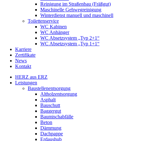
Reinigung im Straßenbau (Fräßgut)
Maschinelle Gehwegreinigung
Winterdienst manuell und maschinell
Toilettenservice
WC Kabinen
WC Anhänger
WC Absetzsystem „Typ 2+1“
WC Absetzsystem „Typ 1+1“
Karriere
Zertifikate
News
Kontakt
HERZ aus ERZ
Leistungen
Baustellenentsorgung
Altholzentsorgung
Asphalt
Bauschutt
Baggergut
Baumischabfälle
Beton
Dämmung
Dachpappe
Erdaushub