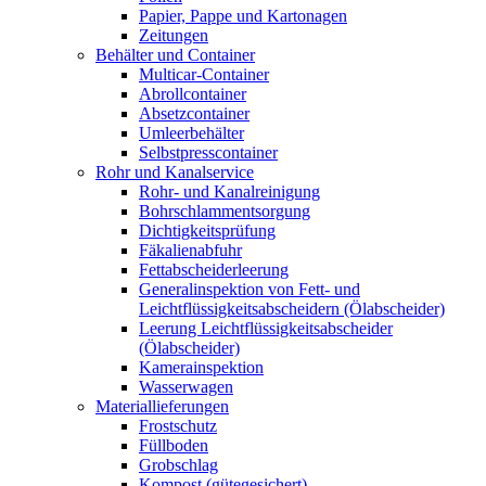
Papier, Pappe und Kartonagen
Zeitungen
Behälter und Container
Multicar-Container
Abrollcontainer
Absetzcontainer
Umleerbehälter
Selbstpresscontainer
Rohr und Kanalservice
Rohr- und Kanalreinigung
Bohrschlammentsorgung
Dichtigkeitsprüfung
Fäkalienabfuhr
Fettabscheiderleerung
Generalinspektion von Fett- und
Leichtflüssigkeitsabscheidern (Ölabscheider)
Leerung Leichtflüssigkeitsabscheider
(Ölabscheider)
Kamerainspektion
Wasserwagen
Materiallieferungen
Frostschutz
Füllboden
Grobschlag
Kompost (gütegesichert)