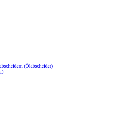
sabscheidern (Ölabscheider)
r)