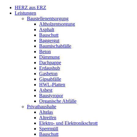
HERZ aus ERZ
Leistungen
Baustellenentsorgung
Altholzentsorgung
Asphalt
Bauschutt
Baggergut
Baumischabfälle
Beton
Dämmung
Dachpappe
Erdaushub
Gasbeton
Gipsabfälle
HWL-Platten
Asbest
Baustyropor
Organische Abfälle
Privathaushalte
Altglas
Altreifen
Elektro- und Elektronikschrott
Sperrmüll
Bauschutt