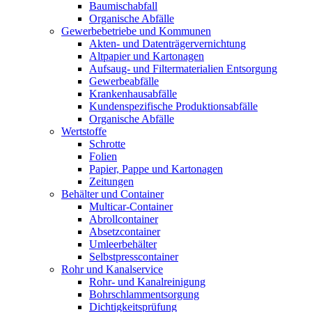
Baumischabfall
Organische Abfälle
Gewerbebetriebe und Kommunen
Akten- und Datenträgervernichtung
Altpapier und Kartonagen
Aufsaug- und Filtermaterialien Entsorgung
Gewerbeabfälle
Krankenhausabfälle
Kundenspezifische Produktionsabfälle
Organische Abfälle
Wertstoffe
Schrotte
Folien
Papier, Pappe und Kartonagen
Zeitungen
Behälter und Container
Multicar-Container
Abrollcontainer
Absetzcontainer
Umleerbehälter
Selbstpresscontainer
Rohr und Kanalservice
Rohr- und Kanalreinigung
Bohrschlammentsorgung
Dichtigkeitsprüfung