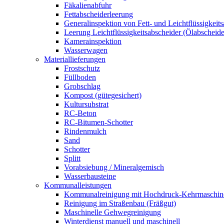
Fäkalienabfuhr
Fettabscheiderleerung
Generalinspektion von Fett- und Leichtflüssigkeit
Leerung Leichtflüssigkeitsabscheider (Ölabscheide
Kamerainspektion
Wasserwagen
Materiallieferungen
Frostschutz
Füllboden
Grobschlag
Kompost (gütegesichert)
Kultursubstrat
RC-Beton
RC-Bitumen-Schotter
Rindenmulch
Sand
Schotter
Splitt
Vorabsiebung / Mineralgemisch
Wasserbausteine
Kommunalleistungen
Kommunalreinigung mit Hochdruck-Kehrmaschin
Reinigung im Straßenbau (Fräßgut)
Maschinelle Gehwegreinigung
Winterdienst manuell und maschinell