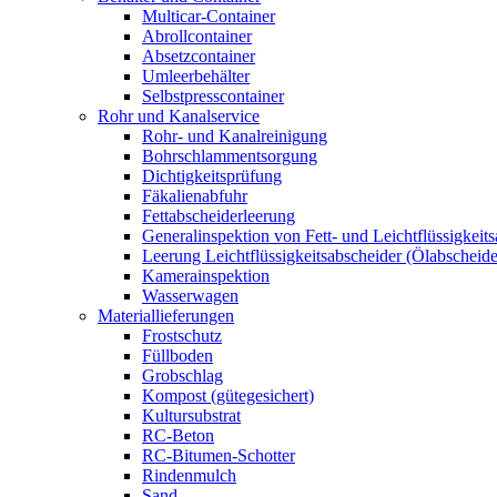
Multicar-Container
Abrollcontainer
Absetzcontainer
Umleerbehälter
Selbstpresscontainer
Rohr und Kanalservice
Rohr- und Kanalreinigung
Bohrschlammentsorgung
Dichtigkeitsprüfung
Fäkalienabfuhr
Fettabscheiderleerung
Generalinspektion von Fett- und Leichtflüssigkeit
Leerung Leichtflüssigkeitsabscheider (Ölabscheide
Kamerainspektion
Wasserwagen
Materiallieferungen
Frostschutz
Füllboden
Grobschlag
Kompost (gütegesichert)
Kultursubstrat
RC-Beton
RC-Bitumen-Schotter
Rindenmulch
Sand