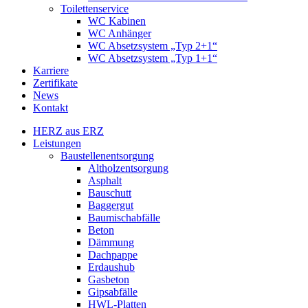
Toilettenservice
WC Kabinen
WC Anhänger
WC Absetzsystem „Typ 2+1“
WC Absetzsystem „Typ 1+1“
Karriere
Zertifikate
News
Kontakt
HERZ aus ERZ
Leistungen
Baustellenentsorgung
Altholzentsorgung
Asphalt
Bauschutt
Baggergut
Baumischabfälle
Beton
Dämmung
Dachpappe
Erdaushub
Gasbeton
Gipsabfälle
HWL-Platten