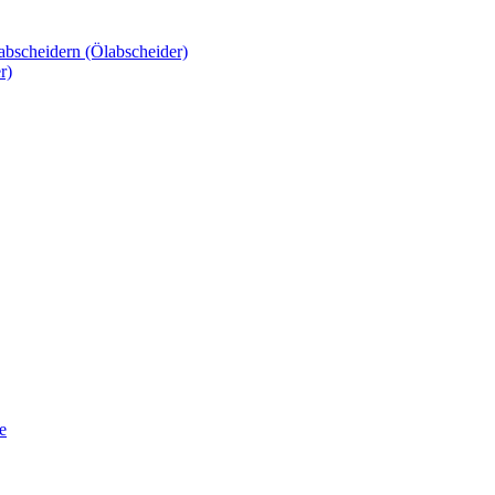
sabscheidern (Ölabscheider)
r)
e