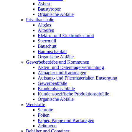
Asbest
Baustyropor
Organische Abfälle
Privathaushalte
Altglas
Altreifen
Elektro- und Elektronikschrott
Sperrmüll
Bauschutt
Baumischabfall
Organische Abfälle
Gewerbebetriebe und Kommunen
Akten- und Datenträgervernichtung
Altpapier und Kartonagen
Aufsaug- und Filtermaterialien Entsorgung
Gewerbeabfälle
Krankenhausabfälle
Kundenspezifische Produktionsabfälle
Organische Abfälle
Wertstoffe
Schrotte
Folien
Papier, Pappe und Kartonagen
Zeitungen
Behälter und Container