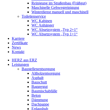
Reinigung im Straßenbau (Fräßgut)
Maschinelle Gehwegreinigung
Winterdienst manuell und maschinell
Toilettenservice
WC Kabinen
WC Anhänger
WC Absetzsystem „Typ 2+1“
WC Absetzsystem „Typ 1+1“
Karriere
Zertifikate
News
Kontakt
HERZ aus ERZ
Leistungen
Baustellenentsorgung
Altholzentsorgung
Asphalt
Bauschutt
Baggergut
Baumischabfälle
Beton
Dämmung
Dachpappe
Erdaushub