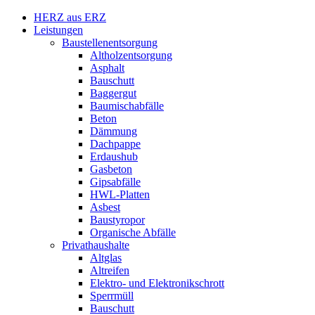
HERZ aus ERZ
Leistungen
Baustellenentsorgung
Altholzentsorgung
Asphalt
Bauschutt
Baggergut
Baumischabfälle
Beton
Dämmung
Dachpappe
Erdaushub
Gasbeton
Gipsabfälle
HWL-Platten
Asbest
Baustyropor
Organische Abfälle
Privathaushalte
Altglas
Altreifen
Elektro- und Elektronikschrott
Sperrmüll
Bauschutt