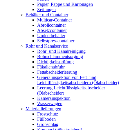
Papier, Pappe und Kartonagen
Zeitungen
Behälter und Container
Multicar-Container
Abrollcontainer
Absetzcontainer
Umleerbehälter
Selbstpresscontainer
Rohr und Kanalservice
Rohr- und Kanalreinigung
Bohrschlammentsorgung
Dichtigkeitsprüfung
Fäkalienabfuhr
Fettabscheiderleerung
Generalinspektion von Fett- und
Leichtflüssigkeitsabscheidern (Ölabscheider)
Leerung Leichtflüssigkeitsabscheider
(Ölabscheider)
Kamerainspektion
Wasserwagen
Materiallieferungen
Frostschutz
Füllboden
Grobschlag
Kompost (gütegesichert)