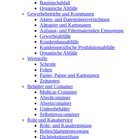
Baumischabfall
Organische Abfälle
Gewerbebetriebe und Kommunen
Akten- und Datenträgervernichtung
Altpapier und Kartonagen
Aufsaug- und Filtermaterialien Entsorgung
Gewerbeabfälle
Krankenhausabfälle
Kundenspezifische Produktionsabfälle
Organische Abfälle
Wertstoffe
Schrotte
Folien
Papier, Pappe und Kartonagen
Zeitungen
Behälter und Container
Multicar-Container
Abrollcontainer
Absetzcontainer
Umleerbehälter
Selbstpresscontainer
Rohr und Kanalservice
Rohr- und Kanalreinigung
Bohrschlammentsorgung
Dichtigkeitsprüfung