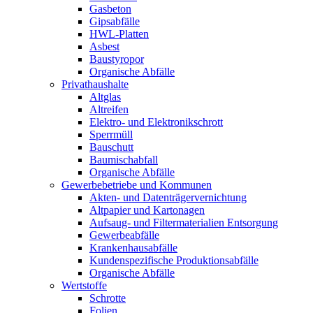
Gasbeton
Gipsabfälle
HWL-Platten
Asbest
Baustyropor
Organische Abfälle
Privathaushalte
Altglas
Altreifen
Elektro- und Elektronikschrott
Sperrmüll
Bauschutt
Baumischabfall
Organische Abfälle
Gewerbebetriebe und Kommunen
Akten- und Datenträgervernichtung
Altpapier und Kartonagen
Aufsaug- und Filtermaterialien Entsorgung
Gewerbeabfälle
Krankenhausabfälle
Kundenspezifische Produktionsabfälle
Organische Abfälle
Wertstoffe
Schrotte
Folien