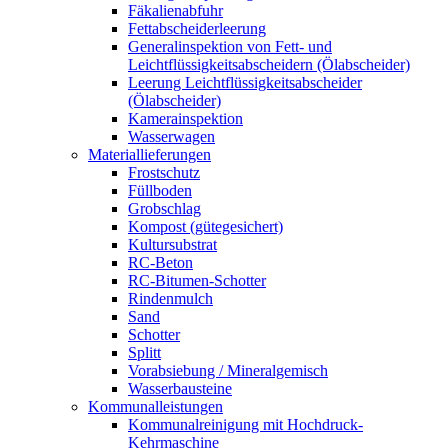
Fäkalienabfuhr
Fettabscheiderleerung
Generalinspektion von Fett- und
Leichtflüssigkeitsabscheidern (Ölabscheider)
Leerung Leichtflüssigkeitsabscheider
(Ölabscheider)
Kamerainspektion
Wasserwagen
Materiallieferungen
Frostschutz
Füllboden
Grobschlag
Kompost (gütegesichert)
Kultursubstrat
RC-Beton
RC-Bitumen-Schotter
Rindenmulch
Sand
Schotter
Splitt
Vorabsiebung / Mineralgemisch
Wasserbausteine
Kommunalleistungen
Kommunalreinigung mit Hochdruck-
Kehrmaschine