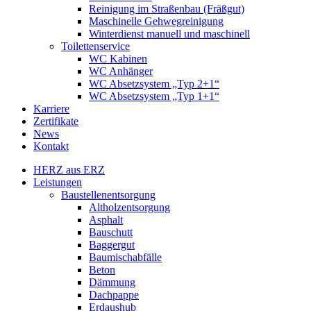
Reinigung im Straßenbau (Fräßgut)
Maschinelle Gehwegreinigung
Winterdienst manuell und maschinell
Toilettenservice
WC Kabinen
WC Anhänger
WC Absetzsystem „Typ 2+1“
WC Absetzsystem „Typ 1+1“
Karriere
Zertifikate
News
Kontakt
HERZ aus ERZ
Leistungen
Baustellenentsorgung
Altholzentsorgung
Asphalt
Bauschutt
Baggergut
Baumischabfälle
Beton
Dämmung
Dachpappe
Erdaushub