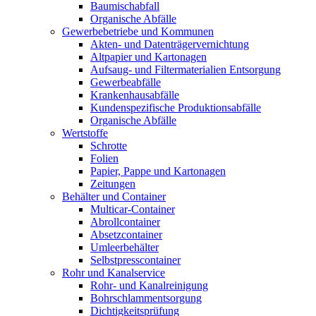
Baumischabfall
Organische Abfälle
Gewerbebetriebe und Kommunen
Akten- und Datenträgervernichtung
Altpapier und Kartonagen
Aufsaug- und Filtermaterialien Entsorgung
Gewerbeabfälle
Krankenhausabfälle
Kundenspezifische Produktionsabfälle
Organische Abfälle
Wertstoffe
Schrotte
Folien
Papier, Pappe und Kartonagen
Zeitungen
Behälter und Container
Multicar-Container
Abrollcontainer
Absetzcontainer
Umleerbehälter
Selbstpresscontainer
Rohr und Kanalservice
Rohr- und Kanalreinigung
Bohrschlammentsorgung
Dichtigkeitsprüfung