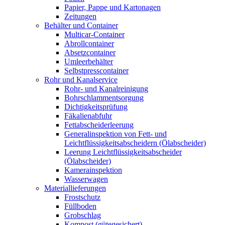
Papier, Pappe und Kartonagen
Zeitungen
Behälter und Container
Multicar-Container
Abrollcontainer
Absetzcontainer
Umleerbehälter
Selbstpresscontainer
Rohr und Kanalservice
Rohr- und Kanalreinigung
Bohrschlammentsorgung
Dichtigkeitsprüfung
Fäkalienabfuhr
Fettabscheiderleerung
Generalinspektion von Fett- und
Leichtflüssigkeitsabscheidern (Ölabscheider)
Leerung Leichtflüssigkeitsabscheider
(Ölabscheider)
Kamerainspektion
Wasserwagen
Materiallieferungen
Frostschutz
Füllboden
Grobschlag
Kompost (gütegesichert)