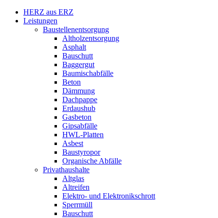
HERZ aus ERZ
Leistungen
Baustellenentsorgung
Altholzentsorgung
Asphalt
Bauschutt
Baggergut
Baumischabfälle
Beton
Dämmung
Dachpappe
Erdaushub
Gasbeton
Gipsabfälle
HWL-Platten
Asbest
Baustyropor
Organische Abfälle
Privathaushalte
Altglas
Altreifen
Elektro- und Elektronikschrott
Sperrmüll
Bauschutt