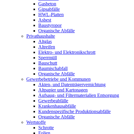
Gasbeton
Gipsabfälle
HWL-Platten
Asbest
Baustyropor
Organische Abfälle
Privathaushalte
Altglas
Altreifen
Elektro- und Elektronikschrott
Sperrmüll
Bauschutt
Baumischabfall
Organische Abfälle
Gewerbebetriebe und Kommunen
Akten- und Datenträgervernichtung
Altpapier und Kartonagen
Aufsaug- und Filtermaterialien Entsorgung
Gewerbeabfälle
Krankenhausabfälle
Kundenspezifische Produktionsabfälle
Organische Abfälle
Wertstoffe
Schrotte
Folien