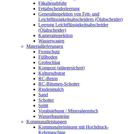
Fäkalienabfuhr
Fettabscheiderleerung
Generalinspektion von Fett- und
Leichtflüssigkeitsabscheidern (Ölabscheider)
Leerung Leichtflüssigkeitsabscheider
(Ölabscheider)
Kamerainspektion
Wasserwagen
Materiallieferungen
Frostschutz
Füllboden
Grobschlag
Kompost (gütegesichert)
Kultursubstrat
RC-Beton
RC-Bitumen-Schotter
Rindenmulch
Sand
Schotter
Splitt
Vorabsiebung / Mineralgemisch
Wasserbausteine
Kommunalleistungen
Kommunalreinigung mit Hochdruck-
Kehrmaschine