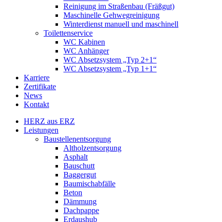
Reinigung im Straßenbau (Fräßgut)
Maschinelle Gehwegreinigung
Winterdienst manuell und maschinell
Toilettenservice
WC Kabinen
WC Anhänger
WC Absetzsystem „Typ 2+1“
WC Absetzsystem „Typ 1+1“
Karriere
Zertifikate
News
Kontakt
HERZ aus ERZ
Leistungen
Baustellenentsorgung
Altholzentsorgung
Asphalt
Bauschutt
Baggergut
Baumischabfälle
Beton
Dämmung
Dachpappe
Erdaushub