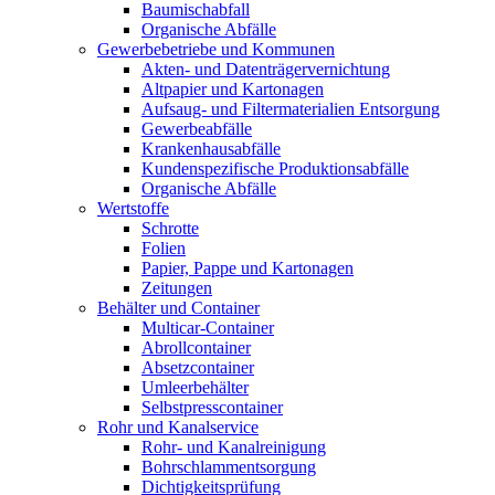
Baumischabfall
Organische Abfälle
Gewerbebetriebe und Kommunen
Akten- und Datenträgervernichtung
Altpapier und Kartonagen
Aufsaug- und Filtermaterialien Entsorgung
Gewerbeabfälle
Krankenhausabfälle
Kundenspezifische Produktionsabfälle
Organische Abfälle
Wertstoffe
Schrotte
Folien
Papier, Pappe und Kartonagen
Zeitungen
Behälter und Container
Multicar-Container
Abrollcontainer
Absetzcontainer
Umleerbehälter
Selbstpresscontainer
Rohr und Kanalservice
Rohr- und Kanalreinigung
Bohrschlammentsorgung
Dichtigkeitsprüfung