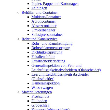
Papier, Pappe und Kartonagen
Zeitungen
Behälter und Container
Multicar-Container
Abrollcontainer
Absetzcontainer
Umleerbehälter
Selbstpresscontainer
Rohr und Kanalservice
Rohr- und Kanalreinigung
Bohrschlammentsorgung
Dichtigkeitsprüfung
Fäkalienabfuhr
Fettabscheiderleerung
Generalinspektion von Fett- und
Leichtflüssigkeitsabscheidern (Ölabscheider)
Leerung Leichtflüssigkeitsabscheider
(Ölabscheider)
Kamerainspektion
Wasserwagen
Materiallieferungen
Frostschutz
Füllboden
Grobschlag
Kompost (gütegesichert)