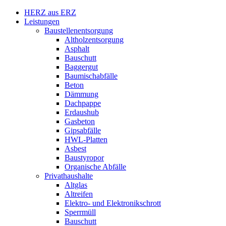
HERZ aus ERZ
Leistungen
Baustellenentsorgung
Altholzentsorgung
Asphalt
Bauschutt
Baggergut
Baumischabfälle
Beton
Dämmung
Dachpappe
Erdaushub
Gasbeton
Gipsabfälle
HWL-Platten
Asbest
Baustyropor
Organische Abfälle
Privathaushalte
Altglas
Altreifen
Elektro- und Elektronikschrott
Sperrmüll
Bauschutt