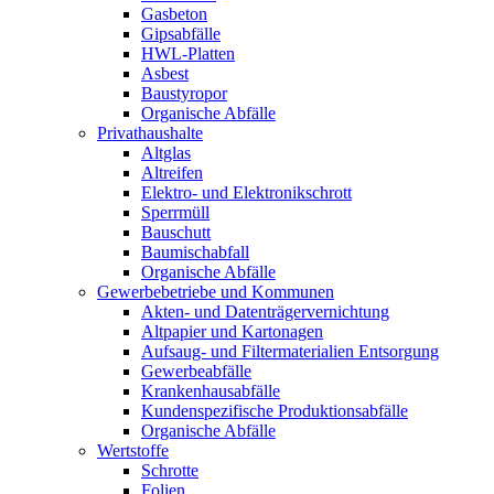
Gasbeton
Gipsabfälle
HWL-Platten
Asbest
Baustyropor
Organische Abfälle
Privathaushalte
Altglas
Altreifen
Elektro- und Elektronikschrott
Sperrmüll
Bauschutt
Baumischabfall
Organische Abfälle
Gewerbebetriebe und Kommunen
Akten- und Datenträgervernichtung
Altpapier und Kartonagen
Aufsaug- und Filtermaterialien Entsorgung
Gewerbeabfälle
Krankenhausabfälle
Kundenspezifische Produktionsabfälle
Organische Abfälle
Wertstoffe
Schrotte
Folien