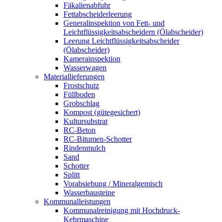
Fäkalienabfuhr
Fettabscheiderleerung
Generalinspektion von Fett- und
Leichtflüssigkeitsabscheidern (Ölabscheider)
Leerung Leichtflüssigkeitsabscheider
(Ölabscheider)
Kamerainspektion
Wasserwagen
Materiallieferungen
Frostschutz
Füllboden
Grobschlag
Kompost (gütegesichert)
Kultursubstrat
RC-Beton
RC-Bitumen-Schotter
Rindenmulch
Sand
Schotter
Splitt
Vorabsiebung / Mineralgemisch
Wasserbausteine
Kommunalleistungen
Kommunalreinigung mit Hochdruck-
Kehrmaschine