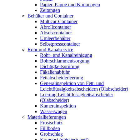
Papier, Pappe und Kartonagen
Zeitungen
Behälter und Container
Multicar-Container
Abrollcontainer
Absetzcontainer
Umleerbehälter
Selbstpresscontainer
Rohr und Kanalservice
Rohr- und Kanalreinigung
Bohrschlammentsorgung
Dichtigkeitsprüfung
Fäkalienabfuhr
Fettabscheiderleerung
Generalinspektion von Fett- und
Leichtflüssigkeitsabscheidern (Ölabscheider)
Leerung Leichtflüssigkeitsabscheider
(Ölabscheider)
Kamerainspektion
Wasserwagen
Materiallieferungen
Frostschutz
Füllboden
Grobschlag
Kompost (gütegesichert)