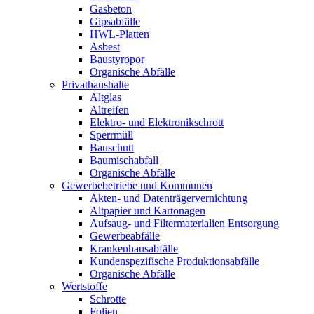
Gasbeton
Gipsabfälle
HWL-Platten
Asbest
Baustyropor
Organische Abfälle
Privathaushalte
Altglas
Altreifen
Elektro- und Elektronikschrott
Sperrmüll
Bauschutt
Baumischabfall
Organische Abfälle
Gewerbebetriebe und Kommunen
Akten- und Datenträgervernichtung
Altpapier und Kartonagen
Aufsaug- und Filtermaterialien Entsorgung
Gewerbeabfälle
Krankenhausabfälle
Kundenspezifische Produktionsabfälle
Organische Abfälle
Wertstoffe
Schrotte
Folien