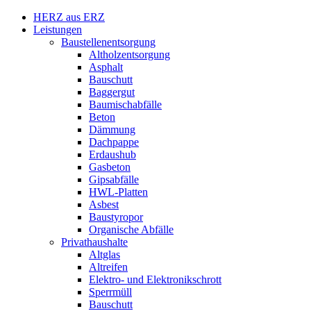
HERZ aus ERZ
Leistungen
Baustellenentsorgung
Altholzentsorgung
Asphalt
Bauschutt
Baggergut
Baumischabfälle
Beton
Dämmung
Dachpappe
Erdaushub
Gasbeton
Gipsabfälle
HWL-Platten
Asbest
Baustyropor
Organische Abfälle
Privathaushalte
Altglas
Altreifen
Elektro- und Elektronikschrott
Sperrmüll
Bauschutt