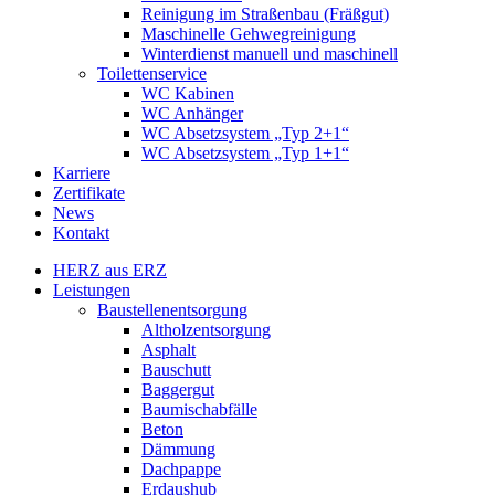
Reinigung im Straßenbau (Fräßgut)
Maschinelle Gehwegreinigung
Winterdienst manuell und maschinell
Toilettenservice
WC Kabinen
WC Anhänger
WC Absetzsystem „Typ 2+1“
WC Absetzsystem „Typ 1+1“
Karriere
Zertifikate
News
Kontakt
HERZ aus ERZ
Leistungen
Baustellenentsorgung
Altholzentsorgung
Asphalt
Bauschutt
Baggergut
Baumischabfälle
Beton
Dämmung
Dachpappe
Erdaushub