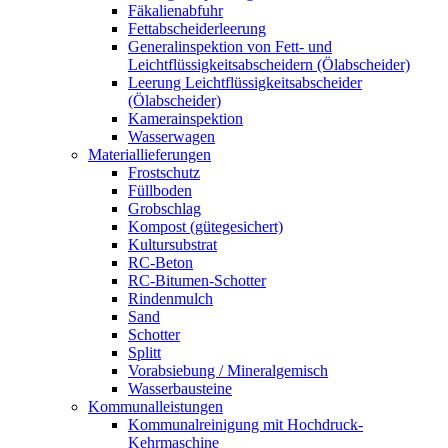
Fäkalienabfuhr
Fettabscheiderleerung
Generalinspektion von Fett- und
Leichtflüssigkeitsabscheidern (Ölabscheider)
Leerung Leichtflüssigkeitsabscheider
(Ölabscheider)
Kamerainspektion
Wasserwagen
Materiallieferungen
Frostschutz
Füllboden
Grobschlag
Kompost (gütegesichert)
Kultursubstrat
RC-Beton
RC-Bitumen-Schotter
Rindenmulch
Sand
Schotter
Splitt
Vorabsiebung / Mineralgemisch
Wasserbausteine
Kommunalleistungen
Kommunalreinigung mit Hochdruck-
Kehrmaschine