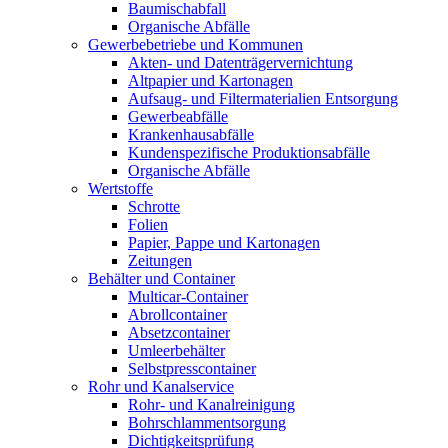
Baumischabfall
Organische Abfälle
Gewerbebetriebe und Kommunen
Akten- und Datenträgervernichtung
Altpapier und Kartonagen
Aufsaug- und Filtermaterialien Entsorgung
Gewerbeabfälle
Krankenhausabfälle
Kundenspezifische Produktionsabfälle
Organische Abfälle
Wertstoffe
Schrotte
Folien
Papier, Pappe und Kartonagen
Zeitungen
Behälter und Container
Multicar-Container
Abrollcontainer
Absetzcontainer
Umleerbehälter
Selbstpresscontainer
Rohr und Kanalservice
Rohr- und Kanalreinigung
Bohrschlammentsorgung
Dichtigkeitsprüfung