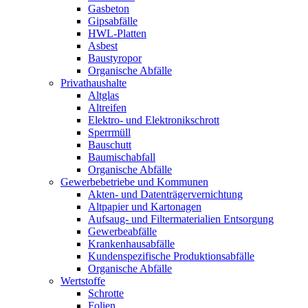
Gasbeton
Gipsabfälle
HWL-Platten
Asbest
Baustyropor
Organische Abfälle
Privathaushalte
Altglas
Altreifen
Elektro- und Elektronikschrott
Sperrmüll
Bauschutt
Baumischabfall
Organische Abfälle
Gewerbebetriebe und Kommunen
Akten- und Datenträgervernichtung
Altpapier und Kartonagen
Aufsaug- und Filtermaterialien Entsorgung
Gewerbeabfälle
Krankenhausabfälle
Kundenspezifische Produktionsabfälle
Organische Abfälle
Wertstoffe
Schrotte
Folien