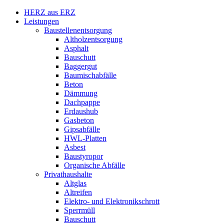
HERZ aus ERZ
Leistungen
Baustellenentsorgung
Altholzentsorgung
Asphalt
Bauschutt
Baggergut
Baumischabfälle
Beton
Dämmung
Dachpappe
Erdaushub
Gasbeton
Gipsabfälle
HWL-Platten
Asbest
Baustyropor
Organische Abfälle
Privathaushalte
Altglas
Altreifen
Elektro- und Elektronikschrott
Sperrmüll
Bauschutt