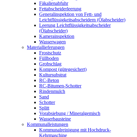
Fäkalienabfuhr
Fettabscheiderleerung
Generalinspektion von Fett- und
Leichtflüssigkeitsabscheidern (Ölabscheider)
Leerung Leichtflüssigkeitsabscheider
(Ölabscheider)
Kamerainspektion
Wasserwagen
Materiallieferungen
Frostschutz
Füllboden
Grobschlag
Kompost (gütegesichert)
Kultursubstrat
RC-Beton
RC-Bitumen-Schotter
Rindenmulch
Sand
Schotter
Splitt
Vorabsiebung / Mineralgemisch
Wasserbausteine
Kommunalleistungen
Kommunalreinigung mit Hochdruck-
Kehrmaschine