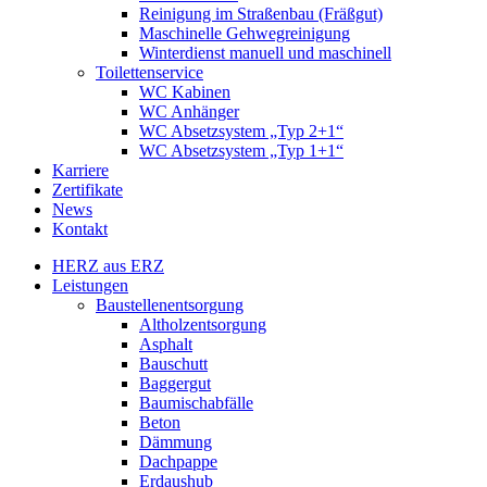
Reinigung im Straßenbau (Fräßgut)
Maschinelle Gehwegreinigung
Winterdienst manuell und maschinell
Toilettenservice
WC Kabinen
WC Anhänger
WC Absetzsystem „Typ 2+1“
WC Absetzsystem „Typ 1+1“
Karriere
Zertifikate
News
Kontakt
HERZ aus ERZ
Leistungen
Baustellenentsorgung
Altholzentsorgung
Asphalt
Bauschutt
Baggergut
Baumischabfälle
Beton
Dämmung
Dachpappe
Erdaushub