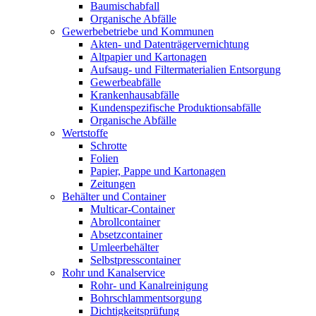
Baumischabfall
Organische Abfälle
Gewerbebetriebe und Kommunen
Akten- und Datenträgervernichtung
Altpapier und Kartonagen
Aufsaug- und Filtermaterialien Entsorgung
Gewerbeabfälle
Krankenhausabfälle
Kundenspezifische Produktionsabfälle
Organische Abfälle
Wertstoffe
Schrotte
Folien
Papier, Pappe und Kartonagen
Zeitungen
Behälter und Container
Multicar-Container
Abrollcontainer
Absetzcontainer
Umleerbehälter
Selbstpresscontainer
Rohr und Kanalservice
Rohr- und Kanalreinigung
Bohrschlammentsorgung
Dichtigkeitsprüfung