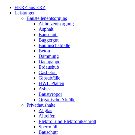
HERZ aus ERZ
Leistungen
Baustellenentsorgung
Altholzentsorgung
Asphalt
Bauschutt
Baggergut
Baumischabfälle
Beton
Dämmung
Dachpappe
Erdaushub
Gasbeton
Gipsabfälle
HWL-Platten
Asbest
Baustyropor
Organische Abfälle
Privathaushalte
Altglas
Altreifen
Elektro- und Elektronikschrott
Sperrmüll
Bauschutt