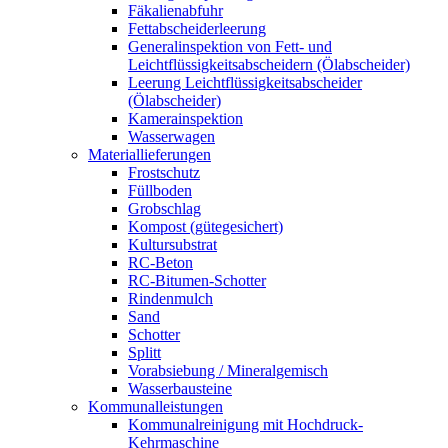
Fäkalienabfuhr
Fettabscheiderleerung
Generalinspektion von Fett- und
Leichtflüssigkeitsabscheidern (Ölabscheider)
Leerung Leichtflüssigkeitsabscheider
(Ölabscheider)
Kamerainspektion
Wasserwagen
Materiallieferungen
Frostschutz
Füllboden
Grobschlag
Kompost (gütegesichert)
Kultursubstrat
RC-Beton
RC-Bitumen-Schotter
Rindenmulch
Sand
Schotter
Splitt
Vorabsiebung / Mineralgemisch
Wasserbausteine
Kommunalleistungen
Kommunalreinigung mit Hochdruck-
Kehrmaschine