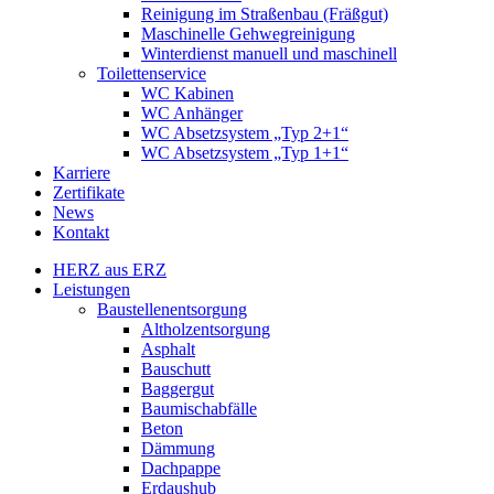
Reinigung im Straßenbau (Fräßgut)
Maschinelle Gehwegreinigung
Winterdienst manuell und maschinell
Toilettenservice
WC Kabinen
WC Anhänger
WC Absetzsystem „Typ 2+1“
WC Absetzsystem „Typ 1+1“
Karriere
Zertifikate
News
Kontakt
HERZ aus ERZ
Leistungen
Baustellenentsorgung
Altholzentsorgung
Asphalt
Bauschutt
Baggergut
Baumischabfälle
Beton
Dämmung
Dachpappe
Erdaushub