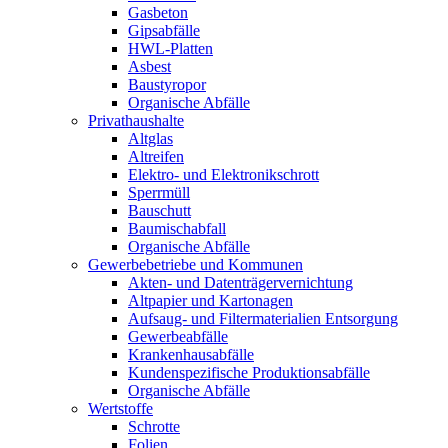
Gasbeton
Gipsabfälle
HWL-Platten
Asbest
Baustyropor
Organische Abfälle
Privathaushalte
Altglas
Altreifen
Elektro- und Elektronikschrott
Sperrmüll
Bauschutt
Baumischabfall
Organische Abfälle
Gewerbebetriebe und Kommunen
Akten- und Datenträgervernichtung
Altpapier und Kartonagen
Aufsaug- und Filtermaterialien Entsorgung
Gewerbeabfälle
Krankenhausabfälle
Kundenspezifische Produktionsabfälle
Organische Abfälle
Wertstoffe
Schrotte
Folien