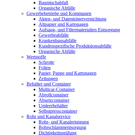
Baumischabfall
Organische Abfälle
Gewerbebetriebe und Kommunen
Akten- und Datenträgervernichtung
Altpapier und Kartonagen
Aufsaug- und Filtermaterialien Entsorgung
Gewerbeabfälle
Krankenhausabfälle
Kundenspezifische Produktionsabfälle
Organische Abfälle
Wertstoffe
Schrotte
Folien
Papier, Pappe und Kartonagen
Zeitungen
Behälter und Container
Multicar-Container
Abrollcontainer
Absetzcontainer
Umleerbehälter
Selbstpresscontainer
Rohr und Kanalservice
Rohr- und Kanalreinigung
Bohrschlammentsorgung
Dichtigkeitsprüfung