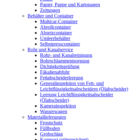
Papier, Pappe und Kartonagen
Zeitungen
Behälter und Container
Multicar-Container
Abrollcontainer
Absetzcontainer
Umleerbehälter
Selbstpresscontainer
Rohr und Kanalservice
Rohr- und Kanalreinigung
Bohrschlammentsorgung
Dichtigkeitsprüfung
Fäkalienabfuhr
Fettabscheiderleerung
Generalinspektion von Fett- und
Leichtflüssigkeitsabscheidern (Ölabscheider)
Leerung Leichtflüssigkeitsabscheider
(Ölabscheider)
Kamerainspektion
Wasserwagen
Materiallieferungen
Frostschutz
Füllboden
Grobschlag
Kompost (gütegesichert)