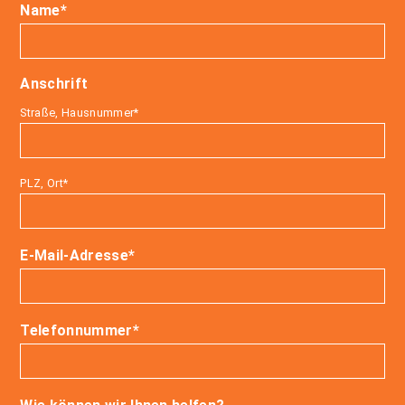
Name*
Bitte lassen Sie dieses Feld leer.
Anschrift
Bitte lassen Sie dieses Feld leer.
Straße, Hausnummer*
PLZ, Ort*
E-Mail-Adresse*
Telefonnummer*